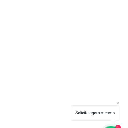
EMAIL
contato@layout.ind.br
TELEFONES PARA CONTATO
Tel: (54) 3224 6808
WhatsApp: (54) 99155 5772
Solicite agora mesmo
Licitações: (54) 98151 5008
1