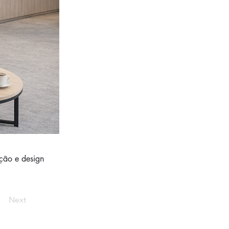
ção e design
Next