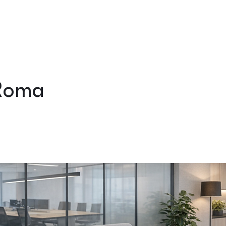
Poltronas
Sofás
Cadeiras
Mobiliários
Cases
Catálogos
Roma