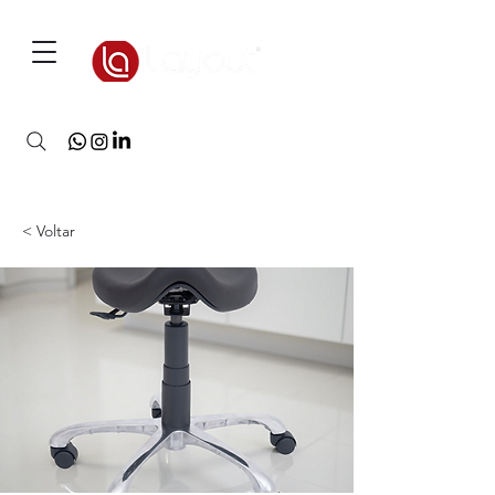
3D Warehouse
< Voltar