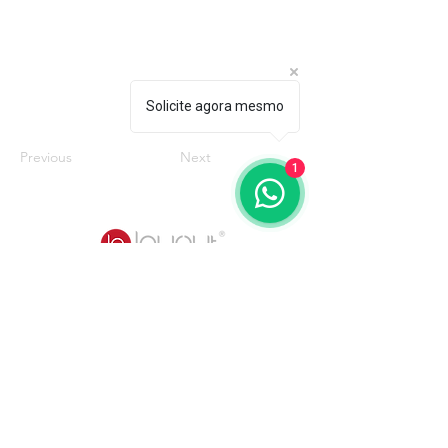
Solicite agora mesmo
Previous
Next
1
Quem somos
Catálogos
Mobiliários
Poltronas
3D Warehouse