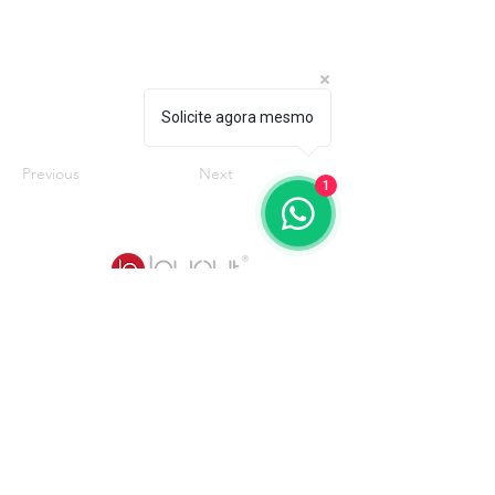
Solicite agora mesmo
Previous
Next
1
Quem somos
Catálogos
Mobiliários
Poltronas
3D Warehouse