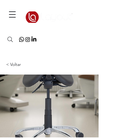
3D Warehouse
< Voltar