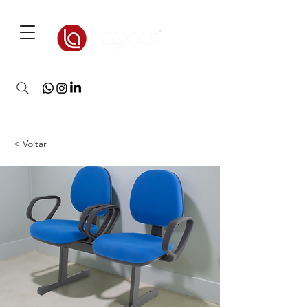
3D Warehouse
< Voltar