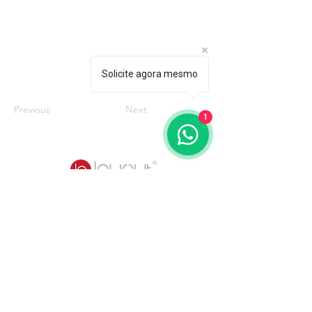
Solicite agora mesmo
Previous
Next
1
Quem somos
Catálogos
Mobiliários
Poltronas
3D Warehouse