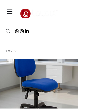
3D Warehouse
< Voltar