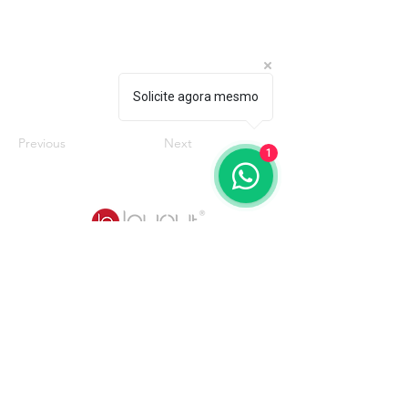
Solicite agora mesmo
Previous
Next
1
Quem somos
Catálogos
Mobiliários
Poltronas
3D Warehouse