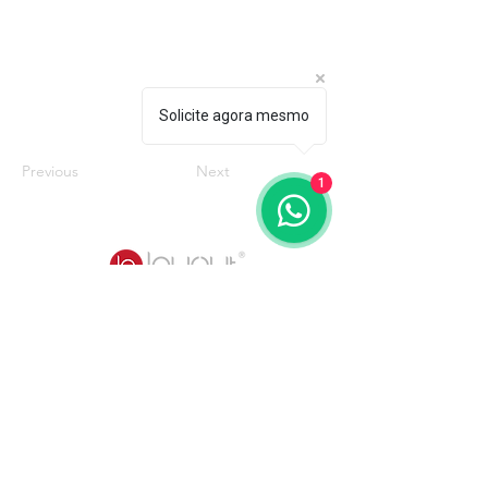
Solicite agora mesmo
Previous
Next
1
Quem somos
Catálogos
Mobiliários
Poltronas
3D Warehouse