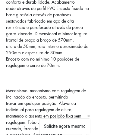
conforto e durabilidade. Acabamento
dado através de perfil PVC Encosto fixado na 
base giratória através de parafusos
sextavados fabricado em aço de alta 
resistência e parafusado através de porca
garra zincada. Dimensional mínimo: largura 
frontal de braço a braço de 570mm,
altura de 50mm, raio interno aproximado de 
250mm e espessura de 30mm.
Encosto com no mínimo 10 posições de 
regulagem e curso de 70mm.
Mecanismo: mecanismo com regulagem de 
inclinação do encosto, permitindo
travar em qualquer posição. Alavanca 
individual para regulagem de altura,
mantendo o assento em posição fixa sem 
regulagem. Tubo oblongo 40x16mm,
Solicite agora mesmo
curvado, fazendo a ligação do encosto com 
o mecanismo. Acabamento em