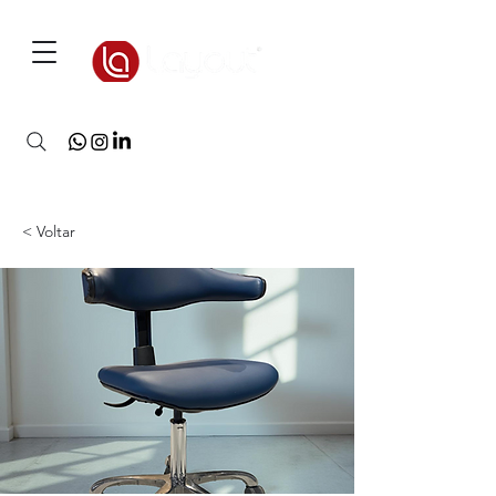
3D Warehouse
< Voltar