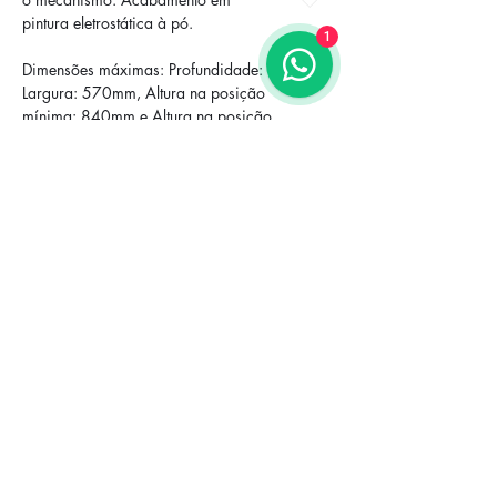
pintura eletrostática à pó.
1
Dimensões máximas: Profundidade: 600mm, 
Largura: 570mm, Altura na posição
mínima: 840mm e Altura na posição 
máxima: 930mm.
Revestimento: Couro natural (CN) e 
poliuretano (PU), sendo bacteriostático,
antichamas e impermeável. Com 
possibilidade de utilização de técnicas
assépticas.
Peso suportado: 135kg 
Previous
Next